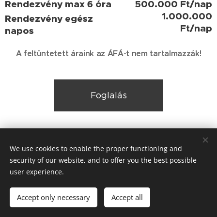
Rendezvény max 6 óra
500.000 Ft/nap
1.000.000
Rendezvény egész
Ft/nap
napos
A feltüntetett áraink az ÁFÁ-t nem tartalmazzák!
Foglalás
We use cookies to enable the proper functioning and
security of our website, and to offer you the best possible
user experience.
PHOENIX Sportcsarnok Fót
2151 Fót, Sport utca 10.
Accept only necessary
Accept all
Sütik