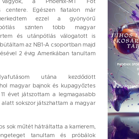
 vagyok, a Phoenix-MT Fót
s centere. Egészen fiatalon már
merkedtem ezzel a gyönyörű
npótlás szinten több magyar
rtem és utánpótlás válogatott is
ebütáltam az NB1-A csoportban majd
résével 2 évig Amerikában tanultam
lyafutásom utána kezdődött
ahol magyar bajnok és kupagyőztes
n 11 évet játszottam a legmagasabb
 alatt sokszor játszhattam a magyar
s sok műtét hátráltatta a karrierem,
engeteget tanultam és próbálok