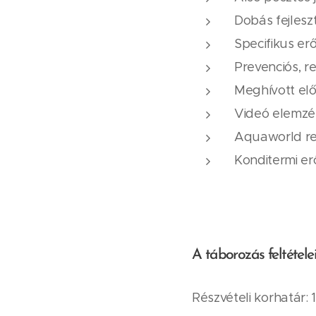
Dobás fejlesz
Specifikus er
Prevenciós, r
Meghívott e
Videó elemzé
Aquaworld re
Konditermi er
A táborozás feltételei
Részvételi korhatár: 