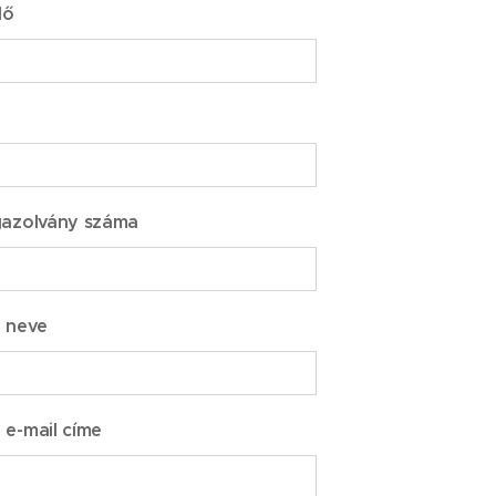
dő
gazolvány száma
 neve
 e-mail címe