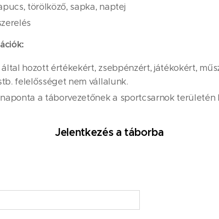
pucs, törölköző, sapka, naptej
szerelés
ációk:
ltal hozott értékekért, zsebpénzért, játékokért, műsz
stb. felelősséget nem vállalunk.
aponta a táborvezetőnek a sportcsarnok területén ke
Jelentkezés a táborba