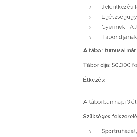
Jelentkezési l
Egészségügyi 
Gyermek TAJ 
Tábor díjának
A tábor turnusai már
Tábor díja: 50.000 f
Étkezés:
A táborban napi 3 étk
Szükséges felszerelé
Sportruházat,