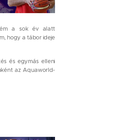
ném a sok év alatt
m, hogy a tábor ideje
ítés és egymás elleni
amként az Aquaworld-