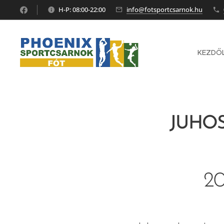
H-P: 08:00-22:00
info@fotsportcsarnok.hu
KEZDŐ
JUHO
20