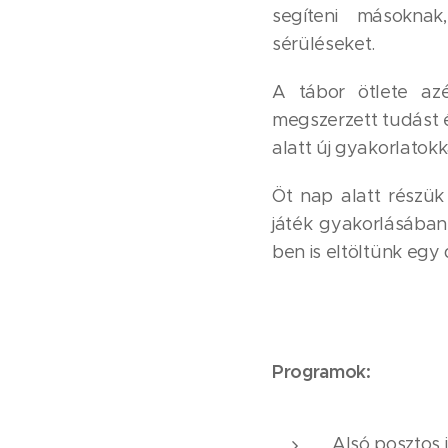
segíteni másokna
sérüléseket.
A tábor ötlete az
megszerzett tudást é
alatt új gyakorlatok
Öt nap alatt részük 
játék gyakorlásában
ben is eltöltünk egy 
Programok:
Alsó posztos j