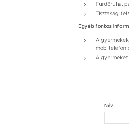
Fürdőruha, pa
Tisztasági fel
Egyéb fontos inform
A gyermekek á
mobiltelefon 
A gyermeket n
Név