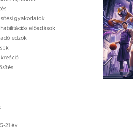
tés
ősítési gyakorlatok
ehabilitációs előadások
lőadó edzők
sek
kreáció
ősítés
:
15-21 év