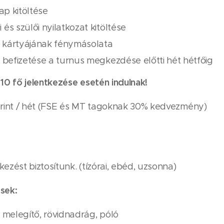
ap kitöltése
és szülői nyilatkozat kitöltése
kártyájának fénymásolata
 befizetése a turnus megkezdése előtti hét hétfőig
 10 fő jelentkezése esetén indulnak!
orint / hét (FSE és MT tagoknak 30% kedvezmény)
ezést biztosítunk. (tízórai, ebéd, uzsonna)
sek:
 melegítő, rövidnadrág, póló