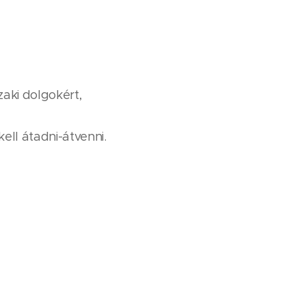
aki dolgokért,
ll átadni-átvenni.