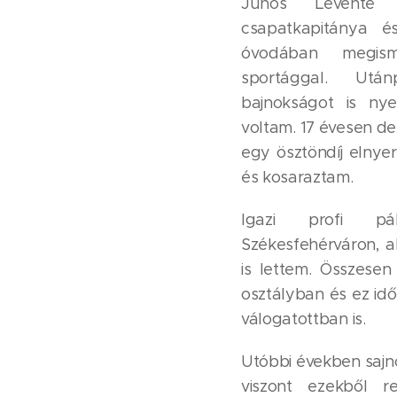
Juhos Levente
csapatkapitánya é
óvodában megis
sportággal. Utá
bajnokságot is nye
voltam. 17 évesen d
egy ösztöndíj elnye
és kosaraztam.
Igazi profi pá
Székesfehérváron, 
is lettem. Összese
osztályban és ez idő
válogatottban is.
Utóbbi években sajno
viszont ezekből r