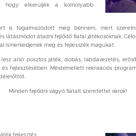
k, hogy elkerüljék a komolyabb
ért is fogalmazódott meg bennem, mert szeret
s látásmódot átadni fejlődő fiatal játékosoknak. Célo
kal ismerkedjenek meg és fejlesszék magukat.
lesz alsó posztos játék, dobás, labdavezetés, erős
 és fejlesztésében. Mindemellett rekreációs progr
délelőttöt.
Minden fejlődni vágyó fiatalt szeretettel várok!
áték fejlesztés