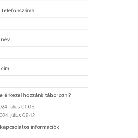
 telefonszáma
 név
 cím
re érkezel hozzánk táborozni?
024. július 01-05.
024. július 08-12.
 kapcsolatos információk