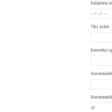
Születési i
TAJ szám
Személyi i
Gondviselő
Gondviselő